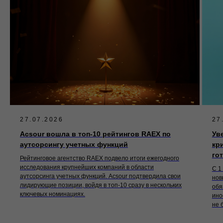
27.07.2026
27
Acsour вошла в топ-10 рейтингов RAEX по
Ув
аутсорсингу учетных функций
кр
го
Рейтинговое агентство RAEX подвело итоги ежегодного
исследования крупнейших компаний в области
С 1
аутсорсинга учетных функций. Acsour подтвердила свои
нов
лидирующие позиции, войдя в топ-10 сразу в нескольких
обя
ключевых номинациях.
ино
не 